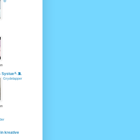
🌸
en
s Systue🪡🧵
Grydelapper
en
der
in kreative