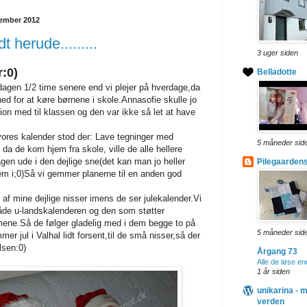
cember 2012
t herude.........
3 uger siden
:0)
Belladotte
dagen 1/2 time senere end vi plejer på hverdage,da
ed for at køre børnene i skole.Annasofie skulle jo
ion med til klassen og den var ikke så let at have
 vores kalender stod der: Lave tegninger med
5 måneder sid
a de kom hjem fra skole, ville de alle hellere
gen ude i den dejlige sne(det kan man jo heller
Pilegaarden
em i;0)Så vi gemmer planerne til en anden god
r af mine dejlige nisser imens de ser julekalender.Vi
åde u-landskalenderen og den som støtter
ne.Så de følger gladelig med i dem begge to på
5 måneder sid
r jul i Valhal lidt forsent,til de små nisser,så der
sen:0)
Årgang 73
Alle de løse en
1 år siden
unikarina - m
verden