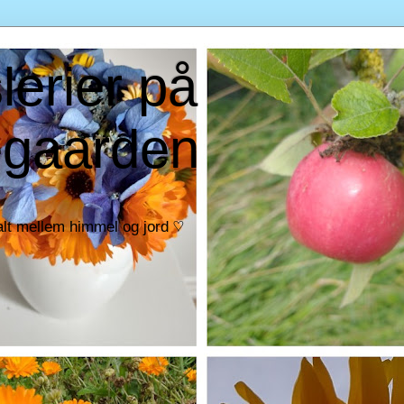
lerier på
egaarden
alt mellem himmel og jord ♡