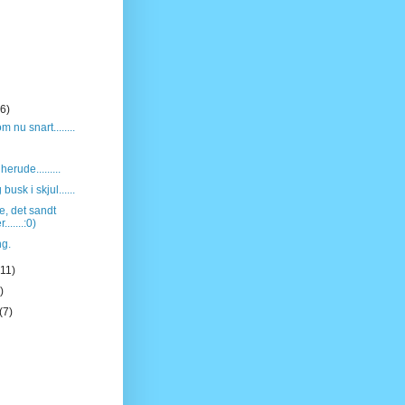
(6)
 nu snart........
herude.........
 busk i skjul......
e, det sandt
......:0)
ng.
(11)
)
(7)