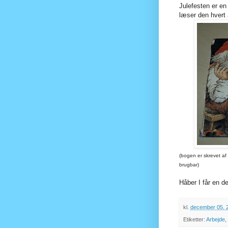
Julefesten er en 
læser den hvert 
(bogen er skrevet af
brugbar)
Håber I får en de
kl.
december 05, 
Etiketter:
Arbejde
,