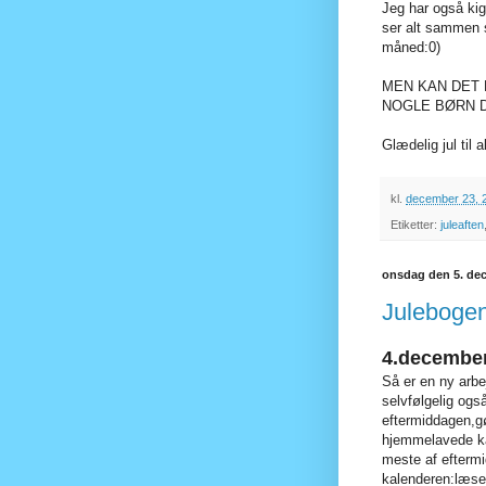
Jeg har også kigg
ser alt sammen 
måned:0)
MEN KAN DET 
NOGLE BØRN D
Glædelig jul til
kl.
december 23, 
Etiketter:
juleaften
onsdag den 5. de
Juleboge
4.december
Så er en ny arb
selvfølgelig ogs
eftermiddagen,gø
hjemmelavede kal
meste af eftermi
kalenderen:læse 