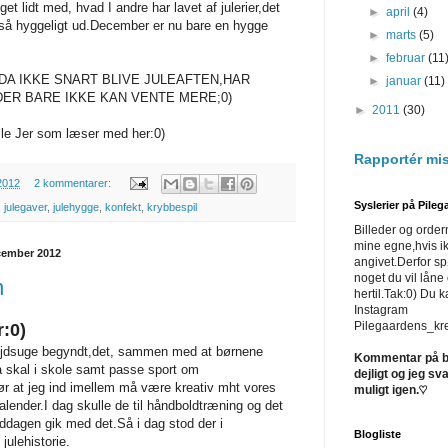
et lidt med, hvad I andre har lavet af julerier,det
►
april
(4)
så hyggeligt ud.December er nu bare en hygge
►
marts
(5)
►
februar
(11
DA IKKE SNART BLIVE JULEAFTEN,HAR
►
januar
(11)
ER BARE IKKE KAN VENTE MERE;0)
►
2011
(30)
 alle Jer som læser med her:0)
Rapportér mi
2012
2 kommentarer:
Syslerier på Pileg
,
julegaver
,
julehygge
,
konfekt
,
krybbespil
Billeder og orde
mine egne,hvis i
cember 2012
angivet.Derfor sp
noget du vil låne
n
hertil.Tak:0) Du 
Instagram
Pilegaardens_kr
:0)
ejdsuge begyndt,det, sammen med at børnene
Kommentar på bl
å skal i skole samt passe sport om
dejligt og jeg sv
r at jeg ind imellem må være kreativ mht vores
muligt igen.♡
ender.I dag skulle de til håndboldtræning og det
ddagen gik med det.Så i dag stod der i
Blogliste
julehistorie.