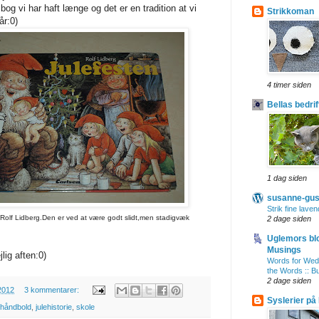
bog vi har haft længe og det er en tradition at vi
Strikkoman
år:0)
4 timer siden
Bellas bedrif
1 dag siden
susanne-gus
Strik fine lave
 Rolf Lidberg.Den er ved at være godt slidt,men stadigvæk
2 dage siden
Uglemors bl
Musings
jlig aften:0)
Words for Wed
the Words :: B
2 dage siden
2012
3 kommentarer:
Syslerier på
håndbold
,
julehistorie
,
skole