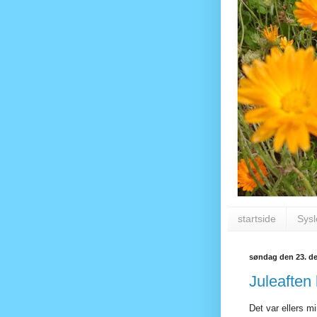
startside
Sysl
søndag den 23. d
Juleaften 
Det var ellers mi