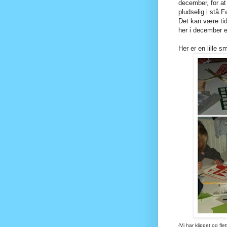
december, for at
pludselig i stå.F
Det kan være tid
her i december er
Her er en lille s
(Vi har klippet og fle