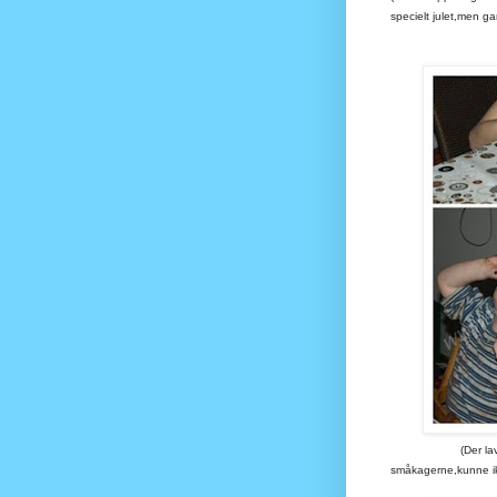
specielt julet,men g
(Der laves konfe
småkagerne,kunne ik