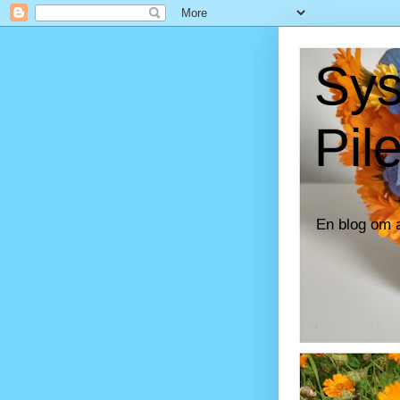
Sys
Pil
En blog om 