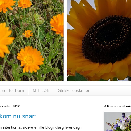
erier for børn
MIT LØB
Strikke-opskrifter
ecember 2012
Velkommen til min
kom nu snart........
n intention at skrive et lille blogindlæg hver dag i