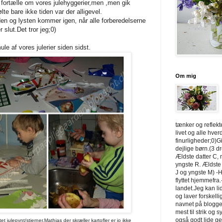
 fortælle om vores julehyggerier,men ,men gik
ølte bare ikke tiden var der alligevel.
en og lysten kommer igen, når alle forberedelserne
 slut.Det tror jeg;0)
mule af vores julerier siden sidst.
Om mig
tænker og reflek
livet og alle hve
finurligheder;0)Gi
dejlige børn.(3 d
Ældste datter C,
yngste R. Ældste
J og yngste M) -H
flyttet hjemmefra.
landet.Jeg kan li
og laver forskelli
navnet på blogge
mest til strik og 
også godt lide g
ttet julepynt/stjerner.Mathias der skræller kartofler er jo ikke