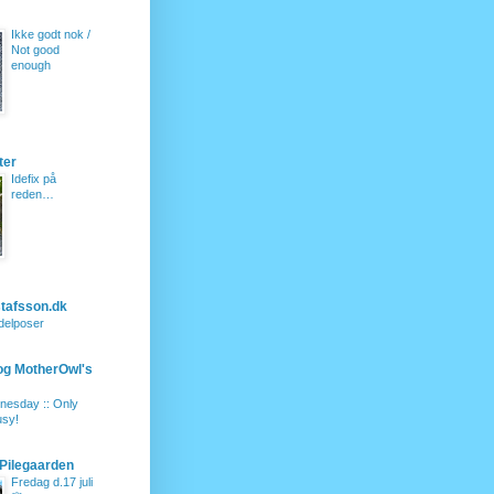
Ikke godt nok /
Not good
enough
ter
Idefix på
reden…
tafsson.dk
ndelposer
og MotherOwl's
nesday :: Only
usy!
 Pilegaarden
Fredag d.17 juli