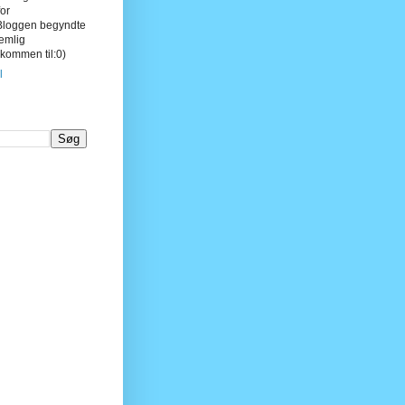
for
Bloggen begyndte
nemlig
lkommen til:0)
l