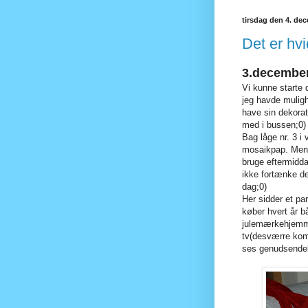
tirsdag den 4. de
Det er hvid
3.december
Vi kunne starte 
jeg havde muligh
have sin dekorat
med i bussen;0)
Bag låge nr. 3 i
mosaikpap. Men d
bruge eftermidda
ikke fortænke d
dag;0)
Her sidder et pa
køber hvert år b
julemærkehjemme
tv(desværre komme
ses genudsendel