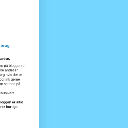
)
sbrug
aarden.
rne på bloggen er
kke andet er
ørg hvis der er
 og link gerne
kan se med på
eaunivers
oggen er altid
arer hurtigst