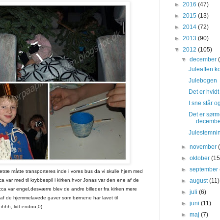
►
2016
(47)
►
2015
(13)
►
2014
(72)
►
2013
(90)
▼
2012
(105)
▼
december
Juleaften kom
Julebogen
Det er hvidt 
I sne står og
Det er sørm
december.
Julestemni
►
november
►
oktober
(15
►
september
letræ måtte transporteres inde i vores bus da vi skulle hjem med
►
august
(11)
 var med til krybbespil i kirken,hvor Jonas var den ene af de
a var engel,desværre blev de andre billeder fra kirken mere
►
juli
(6)
dt af de hjemmelavede gaver som børnene har lavet til
►
juni
(11)
hhhhh, lidt endnu;0)
►
maj
(7)