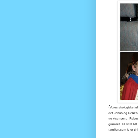
(
Vores økologiske ju
det,Jonas og Rebecca
tre visemænd. Rebecc
grumset. Til sidst li
familien,som jo er s