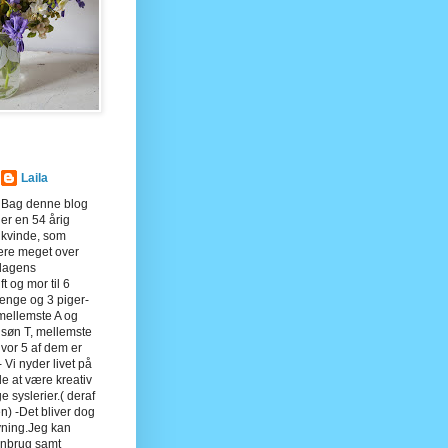
Laila
Bag denne blog
er en 54 årig
kvinde, som
tere meget over
rdagens
ft og mor til 6
renge og 3 piger-
 mellemste A og
 søn T, mellemste
vor 5 af dem er
- Vi nyder livet på
de at være kreativ
ge syslerier.( deraf
n) -Det bliver dog
syning.Jeg kan
enbrug samt